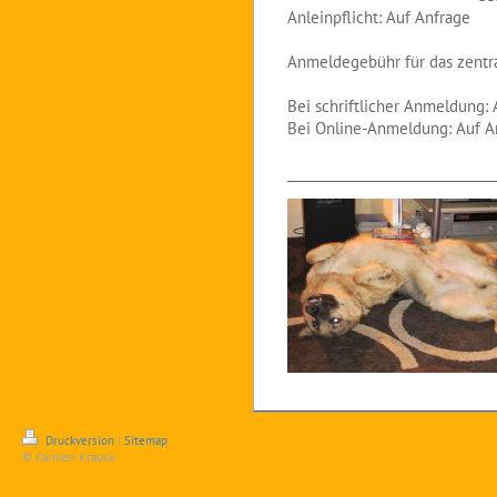
Anleinpflicht: Auf Anfrage
Anmeldegebühr für das zentr
Bei schriftlicher Anmeldung:
Bei Online-Anmeldung: Auf A
_______________________________
Druckversion
|
Sitemap
© Carmen Krause