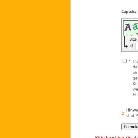
Bitt
↺
*
Hi
da
ei
ge
Ko
we
Ei
Hinwe
sind P
Bitte beachten Sie, da