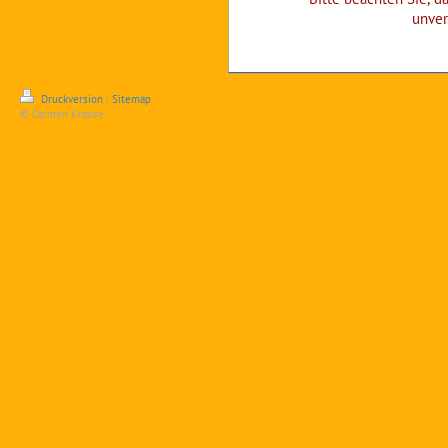
unver
Druckversion
|
Sitemap
© Carmen Krause