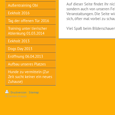
Auf dieser Seite findet ihr ni
Außentraining Obi
sondern auch von unseren Feie
Eekholt 2016
Veranstaltungen. Die Seite wir
sich, öfter mal vorbei zu scha
Tag der offenen Tür 2016
Training unter tierischer
Viel Spaß beim Bilderschaue
Ablenkung 01.03.2014
Eekholt 2013
Dogs Day 2013
Eröffnung 06.04.2013
Aufbau unseres Platzes
Hunde zu vermitteln (Zur
Zeit sucht keiner ein neues
Zuhause)
Druckversion
|
Sitemap
© Carmen Krause