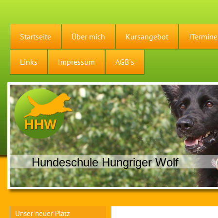
Startseite
Über mich
Kursangebot
!Termine
Links
Impressum
AGB´s
Hundeschule Hungriger Wolf
Unser neuer Platz