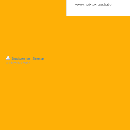
www.hei-lo-ranch.de
Druckversion
|
Sitemap
© Carmen Krause